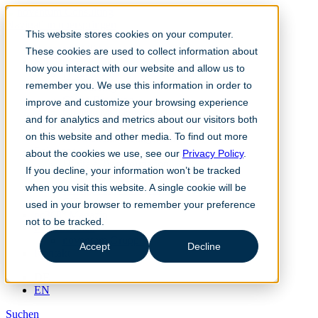
Navigation überspringen
This website stores cookies on your computer.
Become a CIO
These cookies are used to collect information about
Services
how you interact with our website and allow us to
IT Strategy
remember you. We use this information in order to
IT Sourcing
Cloud Beratung
improve and customize your browsing experience
Change Management
and for analytics and metrics about our visitors both
Staffing Solutions
on this website and other media. To find out more
IT Financial Management
Solutions
about the cookies we use, see our
Privacy Policy
.
Digitale Transformation
If you decline, your information won’t be tracked
IT Mergers & Acqusitions
when you visit this website. A single cookie will be
Emergency Management
CIO Advisory
used in your browser to remember your preference
nc360° Magazin
not to be tracked.
Unternehmen
noventum Gruppe
Accept
Decline
Kontakt
DE
EN
Suchen